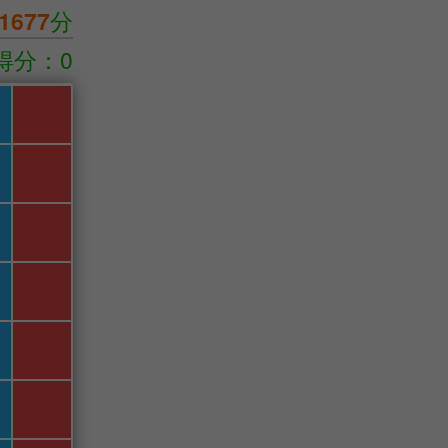
1677
分
得分：0